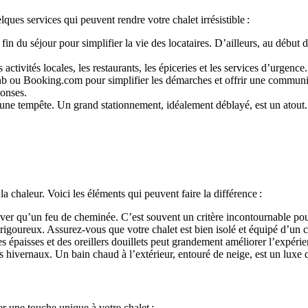
ques services qui peuvent rendre votre chalet irrésistible :
in du séjour pour simplifier la vie des locataires. D’ailleurs, au début de
activités locales, les restaurants, les épiceries et les services d’urgence
 ou Booking.com pour simplifier les démarches et offrir une communica
ponses.
ne tempête. Un grand stationnement, idéalement déblayé, est un atout. U
la chaleur. Voici les éléments qui peuvent faire la différence :
er qu’un feu de cheminée. C’est souvent un critère incontournable pour le
igoureux. Assurez-vous que votre chalet est bien isolé et équipé d’un ch
es épaisses et des oreillers douillets peut grandement améliorer l’expéri
ts hivernaux. Un bain chaud à l’extérieur, entouré de neige, est un lux
er une touche unique à votre chalet :