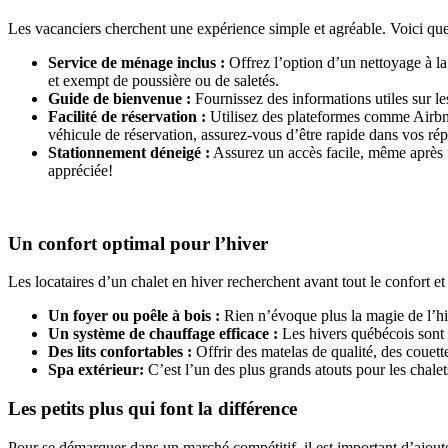
Les vacanciers cherchent une expérience simple et agréable. Voici quel
Service de ménage inclus :
Offrez l’option d’un nettoyage à la f
et exempt de poussière ou de saletés.
Guide de bienvenue :
Fournissez des informations utiles sur les 
Facilité de réservation :
Utilisez des plateformes comme Airbnb
véhicule de réservation, assurez-vous d’être rapide dans vos ré
Stationnement déneigé :
Assurez un accès facile, même après u
appréciée!
Un confort optimal pour l’hiver
Les locataires d’un chalet en hiver recherchent avant tout le confort et 
Un foyer ou poêle à bois :
Rien n’évoque plus la magie de l’hiv
Un système de chauffage efficace :
Les hivers québécois sont r
Des lits confortables :
Offrir des matelas de qualité, des couett
Spa extérieur:
C’est l’un des plus grands atouts pour les chale
Les petits plus qui font la différence
Pour se démarquer dans un marché compétitif, il est important d’ajout